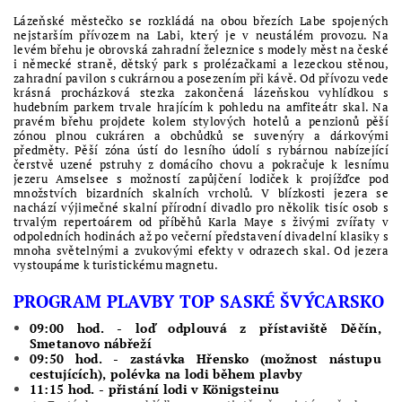
Lázeňské městečko se rozkládá na obou březích Labe spojených
nejstarším přívozem na Labi, který je v neustálém provozu. Na
levém břehu je obrovská zahradní železnice s modely měst na české
i německé straně, dětský park s prolézačkami a lezeckou stěnou,
zahradní pavilon s cukrárnou a posezením při kávě. Od přívozu vede
krásná procházková stezka zakončená lázeňskou vyhlídkou s
hudebním parkem trvale hrajícím k pohledu na amfiteátr skal. Na
pravém břehu projdete kolem stylových hotelů a penzionů pěší
zónou plnou cukráren a obchůdků se suvenýry a dárkovými
předměty. Pěší zóna ústí do lesního údolí s rybárnou nabízející
čerstvě uzené pstruhy z domácího chovu a pokračuje k lesnímu
jezeru Amselsee s možností zapůjčení lodiček k projížďce pod
množstvích bizardních skalních vrcholů. V blízkosti jezera se
nachází výjimečné skalní přírodní divadlo pro několik tisíc osob s
trvalým repertoárem od příběhů Karla Maye s živými zvířaty v
odpoledních hodinách až po večerní představení divadelní klasiky s
mnoha světelnými a zvukovými efekty v odrazech skal. Od jezera
vystoupáme k turistickému magnetu.
PROGRAM PLAVBY TOP SASKÉ ŠVÝCARSKO
09:00 hod. - loď odplouvá z přístaviště Děčín,
Smetanovo nábřeží
09:50 hod. - zastávka Hřensko (možnost nástupu
cestujících), polévka na lodi během plavby
11:15 hod. - přistání lodi v Königsteinu