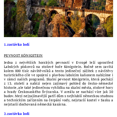
1.zastávka lodí
PEVNOST KÖNIGSTEIN
Jedna z největších horských pevností v Evropě leží uprostřed
Labských pískovců na stolové hoře Königstein. Ročně sem zavítá
kolem 800 tisíc návštěvníků a tento jedinečný zážitek z návštěvy
turistického cíle ve spojení s plavbou labským kaňonem nabízíme i
v rámci našich programů. Skalní pevnost Königstein, která pochází
z 13. století a nabízí nejen zajímavý pohled do česko-německé
historie, ale také jedinečnou vyhlídku na skalní města, stolové hory
a hrady Českosaského Švýcarska. V areálu se nachází více jak 30
budov. Mezi nejzajímavější patří dům s nejhlubší německou studnou
a technickým zařízením na čerpání vody, nejstarší kostel v Sasku a
nejstarší dochovaná německá kasárna.
2.zastávka lodi