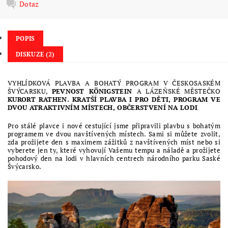
Dotaz
POPIS
DISKUZE (2)
VYHLÍDKOVÁ PLAVBA A BOHATÝ PROGRAM V ČESKOSASKÉM
ŠVÝCARSKU,
PEVNOST KÖNIGSTEIN
A LÁZEŇSKÉ MĚSTEČKO
KURORT RATHEN. KRATŠÍ PLAVBA I PRO DĚTI, PROGRAM VE
DVOU ATRAKTIVNÍM MÍSTECH, OBČERSTVENÍ NA LODI
Pro stálé plavce i nové cestující jsme připravili plavbu s bohatým
programem ve dvou navštívených místech. Sami si můžete zvolit,
zda prožijete den s maximem zážitků z navštívených míst nebo si
vyberete jen ty, které vyhovují Vašemu tempu a náladě a prožijete
pohodový den na lodi v hlavních centrech národního parku Saské
Švýcarsko.