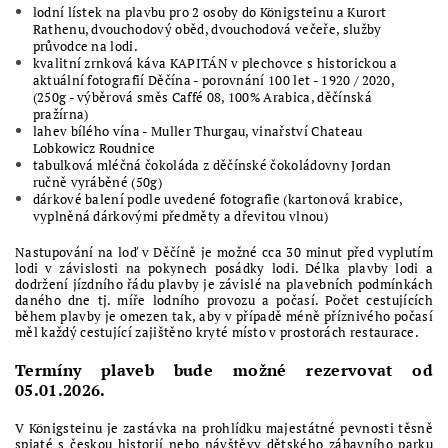
lodní lístek na plavbu pro 2 osoby
do Kön
igsteinu a Kurort
Rathenu, dvouchodový oběd, dvouchodová večeře, služby
průvodce na lodi.
kvalitní zrnková káva KAPITÁN v plechovce s historickou a
aktuální fotografií Děčína - porovnání 100 let - 1920 / 2020,
(250g - výběrová směs Caffé 08, 100% Arabica, děčínská
pražírna)
lahev bílého vína - Muller Thurgau, vinařství Chateau
Lobkowicz Roudnice
tabulková mléčná čokoláda z děčínské čokoládovny Jordan
ručně vyráběné (50g)
dárkové balení podle uvedené fotografie (kartonová krabice,
vyplněná dárkovými předměty a dřevitou vlnou)
Nastupování na loď v Děčíně je možné cca 30 minut před vyplutím
lodi v závislosti na pokynech posádky lodi. Délka plavby lodi a
dodržení jízdního řádu plavby je závislé na plavebních podmínkách
daného dne tj. míře lodního provozu a počasí. Počet cestujících
během plavby je omezen tak, aby v případě méně příznivého počasí
měl každý cestující zajištěno kryté místo v prostorách restaurace.
Termíny plaveb bude možné rezervovat od
05.01.2026.
V Königsteinu je zastávka na prohlídku majestátné pevnosti těsně
spjaté s českou historií nebo návštěvy dětského zábavního parku