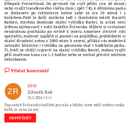
Elbepark Freizeitland. Do pevnosti lze vyjít pěšky (cca 40 minut)
nebo využít transferového vláčku (tam i zpět 7 €), k dětskému parku
se dostanete po cyklostezce kolem Labe za cca 20 minut i s
kočárkem.Poté je další zastávka lodi v lázeňském městě Kurorth
Rathen, kterému dominuje skalní vyhlídka Bastei, ta avšak není
jedinou zajímavostí v srdci Saského Švýcarska. Můžete si vychutnat
nenáročnou procházku po rovině k jezeru Amselsee (čerstvé rybí
speciality, možnost zapůjčit si pramici na projížďku), prohlédnete si
skalní divadelní scénu s 2000 místy k sezení, přiláká vás modelová
zahradní železnice i vyhlídka na panorama skal v hudebním parku.
Ti, kteří se chtějí vypravit na skalní vyhlídku Bastei, mohou využít
pěší značenou trasu cca 1,5 hodiny nebo se nechat převést místním
mikrobusem.
Přidat komentář
Dítě
ZR
Zdeněk Rek
22.2.2026 12:11
Top saské Švýcarsko balíček pro nás a kdyby jsme měli sebou vnuka
kolik je cena za nej
ODPOVĚDĚT