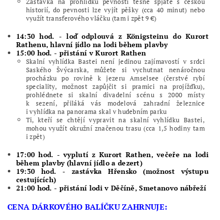
Zastávka na prohlídku pevnosti těsně spjaté s českou
historií, do pevnosti lze vyjít pěšky (cca 40 minut) nebo
využít transferového vláčku (tam i zpět 9 €)
14:30 hod. - loď odplouvá z Königsteinu do Kurort
Rathenu, hlavní jídlo na lodi během plavby
15:00 hod. - přistání v Kurort Rathen
Skalní vyhlídka Bastei není jedinou zajímavostí v srdci
Saského Švýcarska, můžete si vychutnat nenáročnou
procházku po rovině k jezeru Amselsee (čerstvé rybí
speciality, možnost zapůjčit si pramici na projížďku),
prohlédnete si skalní divadelní scénu s 2000 místy
k sezení, přiláká vás modelová zahradní železnice
i vyhlídka na panorama skal v hudebním parku
Ti, kteří se chtějí vypravit na skalní vyhlídku Bastei,
mohou využít okružní značenou trasu (cca 1,5 hodiny tam
i zpět)
17:00 hod. - vyplutí z Kurort Rathen, večeře na lodi
během plavby (hlavní jídlo a dezert)
19:30 hod. - zastávka Hřensko (možnost výstupu
cestujících)
21:00 hod. - přistání lodi v Děčíně, Smetanovo nábřeží
CENA DÁRKOVÉHO BALÍČKU ZAHRNUJE: