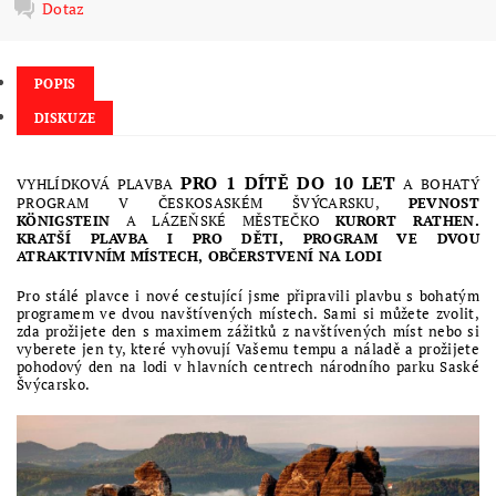
Dotaz
POPIS
DISKUZE
PRO 1 DÍTĚ DO 10 LET
VYHLÍDKOVÁ PLAVBA
A BOHATÝ
PROGRAM V ČESKOSASKÉM ŠVÝCARSKU,
PEVNOST
KÖNIGSTEIN
A LÁZEŇSKÉ MĚSTEČKO
KURORT RATHEN.
KRATŠÍ PLAVBA I PRO DĚTI, PROGRAM VE DVOU
ATRAKTIVNÍM MÍSTECH, OBČERSTVENÍ NA LODI
Pro stálé plavce i nové cestující jsme připravili plavbu s bohatým
programem ve dvou navštívených místech. Sami si můžete zvolit,
zda prožijete den s maximem zážitků z navštívených míst nebo si
vyberete jen ty, které vyhovují Vašemu tempu a náladě a prožijete
pohodový den na lodi v hlavních centrech národního parku Saské
Švýcarsko.