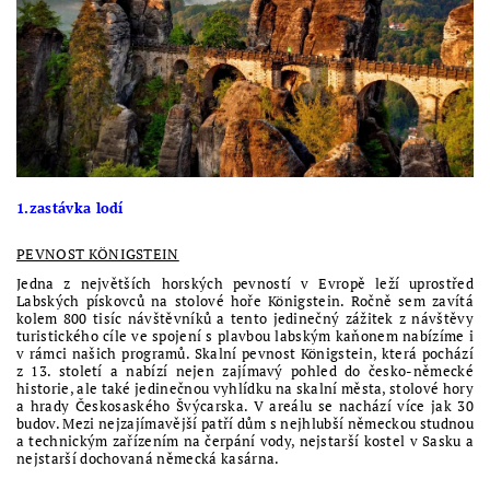
1.zastávka lodí
PEVNOST KÖNIGSTEIN
Jedna z největších horských pevností v Evropě leží uprostřed
Labských pískovců na stolové hoře Königstein. Ročně sem zavítá
kolem 800 tisíc návštěvníků a tento jedinečný zážitek z návštěvy
turistického cíle ve spojení s plavbou labským kaňonem nabízíme i
v rámci našich programů. Skalní pevnost Königstein, která pochází
z 13. století a nabízí nejen zajímavý pohled do česko-německé
historie, ale také jedinečnou vyhlídku na skalní města, stolové hory
a hrady Českosaského Švýcarska. V areálu se nachází více jak 30
budov. Mezi nejzajímavější patří dům s nejhlubší německou studnou
a technickým zařízením na čerpání vody, nejstarší kostel v Sasku a
nejstarší dochovaná německá kasárna.