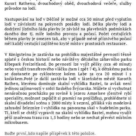
Kurort Rathenu, dvouchodový oběd, dvouchodová večeře, služby
průvodce na lodi.
Nastupování na loď v Děčíně je možné cca 30 minut před vyplutím
lodi v závislosti na pokynech posádky lodi. Délka plavby lodi a
dodržení jízdního řádu plavby je závislé na plavebních podmínkách
daného dne tj. míře lodního provozu a počasí. Počet cestujících
během plavby je omezen tak, aby v případě méně příznivého počasí
měl každý cestující zajištěno kryté místo v prostorách restaurace.
V Königsteinu je zastávka na prohlídku majestátné pevnosti těsně
spjaté s českou historií nebo návštěvy dětského zábavního parku
Elbepark Freizeitland. Do pevnosti lze vyjít pěšky (cca 40 minut)
nebo využít transferového vláčku (tam i zpět 7 €), k dětskému parku
se dostanete po cyklostezce kolem Labe za cca 20 minut i s
kočárkem.Poté je další zastávka lodi v lázeňském městě Kurorth
Rathen, kterému dominuje skalní vyhlídka Bastei, ta avšak není
jedinou zajímavostí v srdci Saského Švýcarska. Můžete si vychutnat
nenáročnou procházku po rovině k jezeru Amselsee (čerstvé rybí
speciality, možnost zapůjčit si pramici na projížďku), prohlédnete si
skalní divadelní scénu s 2000 místy k sezení, přiláká vás modelová
zahradní železnice i vyhlídka na panorama skal v hudebním parku.
Ti, kteří se chtějí vypravit na skalní vyhlídku Bastei, mohou využít
pěší značenou trasu cca 1,5 hodiny nebo se nechat převést místním
mikrobusem.
Buďte první, kdo napíše příspěvek k této položce.