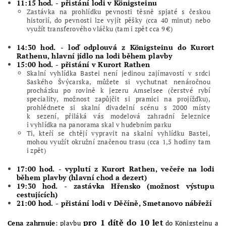
11:15 hod. - přistání lodi v Königsteinu
Zastávka na prohlídku pevnosti těsně spjaté s českou
historií, do pevnosti lze vyjít pěšky (cca 40 minut) nebo
využít transferového vláčku (tam i zpět cca 9 €)
14:30 hod. - loď odplouvá z Königsteinu do Kurort
Rathenu, hlavní jídlo na lodi během plavby
15:00 hod. - přistání v Kurort Rathen
Skalní vyhlídka Bastei není jedinou zajímavostí v srdci
Saského Švýcarska, můžete si vychutnat nenáročnou
procházku po rovině k jezeru Amselsee (čerstvé rybí
speciality, možnost zapůjčit si pramici na projížďku),
prohlédnete si skalní divadelní scénu s 2000 místy
k sezení, přiláká vás modelová zahradní železnice
i vyhlídka na panorama skal v hudebním parku
Ti, kteří se chtějí vypravit na skalní vyhlídku Bastei,
mohou využít okružní značenou trasu (cca 1,5 hodiny tam
i zpět)
17:00 hod. - vyplutí z Kurort Rathen, večeře na lodi
během plavby (hlavní chod a dezert)
19:30 hod. - zastávka Hřensko (možnost výstupu
cestujících)
21:00 hod. - přistání lodi v Děčíně, Smetanovo nábřeží
pro 1 dítě do 10 let
Cena zahr
nuje
: plavbu
do Kön
igsteinu a