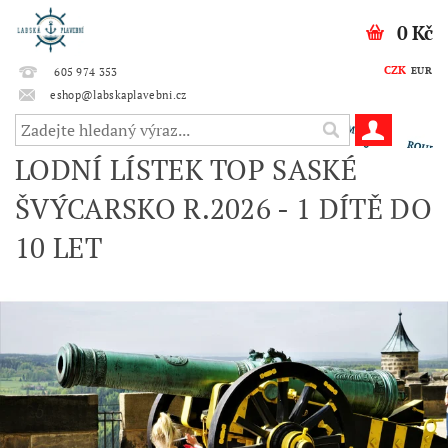
0 Kč
CZK
EUR
605 974 353
eshop@labskaplavebni.cz
LODNÍ LÍSTEK TOP SASKÉ
ŠVÝCARSKO R.2026 - 1 DÍTĚ DO
10 LET