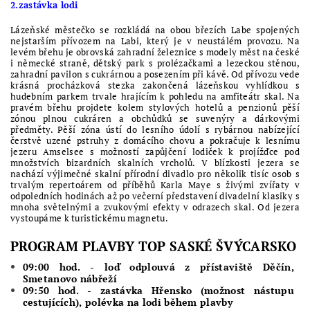
2.zastávka lodi
Lázeňské městečko se rozkládá na obou březích Labe spojených
nejstarším přívozem na Labi, který je v neustálém provozu. Na
levém břehu je obrovská zahradní železnice s modely měst na české
i německé straně, dětský park s prolézačkami a lezeckou stěnou,
zahradní pavilon s cukrárnou a posezením při kávě. Od přívozu vede
krásná procházková stezka zakončená lázeňskou vyhlídkou s
hudebním parkem trvale hrajícím k pohledu na amfiteátr skal. Na
pravém břehu projdete kolem stylových hotelů a penzionů pěší
zónou plnou cukráren a obchůdků se suvenýry a dárkovými
předměty. Pěší zóna ústí do lesního údolí s rybárnou nabízející
čerstvě uzené pstruhy z domácího chovu a pokračuje k lesnímu
jezeru Amselsee s možností zapůjčení lodiček k projížďce pod
množstvích bizardních skalních vrcholů. V blízkosti jezera se
nachází výjimečné skalní přírodní divadlo pro několik tisíc osob s
trvalým repertoárem od příběhů Karla Maye s živými zvířaty v
odpoledních hodinách až po večerní představení divadelní klasiky s
mnoha světelnými a zvukovými efekty v odrazech skal. Od jezera
vystoupáme k turistickému magnetu.
PROGRAM PLAVBY TOP SASKÉ ŠVÝCARSKO
09:00 hod. - loď odplouvá z přístaviště Děčín,
Smetanovo nábřeží
09:50 hod. - zastávka Hřensko (možnost nástupu
cestujících), polévka na lodi během plavby