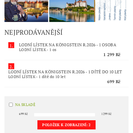
NEJPRODÁVANĚJŠÍ
LODNÍ LÍSTEK NA KÖNIGSTEIN R.2026 - 1 OSOBA
1.
LODNÍ LÍSTEK - 1 os
1 299 Kč
2.
LODNÍ LÍSTEK NA KÖNIGSTEIN R.2026 - 1 DÍTĚ DO 10 LET
LODNÍ LÍSTEK - 1 dítě do 10 let
699 Kč
NA SKLADĚ
699
Kč
1299
Kč
POLOŽEK K ZOBRAZENÍ:
2