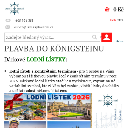
0 Kč
CZK
EUR
605 974 353
eshop@labskaplavebni.cz
PLAVBA DO KÖNIGSTEINU
Dárkové
LODNÍ LÍSTKY
:
lodní lístek s konkrétním termínem
- pro 1 osobu na Vámi
vybranou zážitkovou plavbu lodí v konkrétním termínu v roce
2026. Dárkové lodní lístky stačí jen vytisknout, vypsat na ně
variabilní symbol, který Vám byl zaslán, vložit lístky do obálky
a udělat radost někomu blízkému.